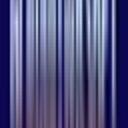
Trustpilot
독립 리뷰 플랫폼
3.2
/5