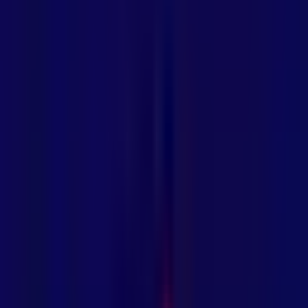
Booongo
Caleta
Concept Gaming
Copacabana Games
CT Interactive
Dragongaming
Dream Play
EA Gaming
EGT
프로바이더
98
개 모두 보기
접기
지원 언어 (
24
)
🇬🇧
English
🇦🇿
Azerbaijani
🇨🇿
Czech
🇩🇪
German
🇦🇺
English
(Australia)
🇨🇦
English (Canada)
🌐
English (India)
🇳🇿
English
(New Zealand)
🌐
English (South Africa)
🇪🇸
Spanish
🇨🇱
Spanish
(Chile)
🇲🇽
Spanish (Mexico)
🌐
Spanish (Argentina)
🇫🇷
French
🇨🇦
French (Canada)
🇮🇹
Italian
🇭🇺
Hungarian
🇳🇴
Norwegian
🇵🇹
Portuguese
🇧🇷
Portuguese (Brasil)
🇫🇮
Finnish
🇹🇷
Turkish