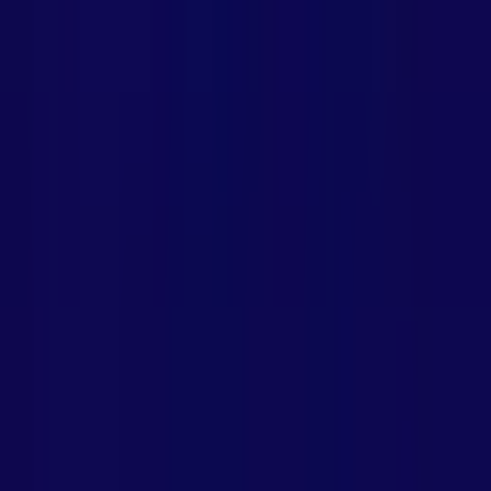
플레이어 평점
GladiatorsBet
평가하기
불러오는 중...
유사한 카지노
Betify
★
7.0
·
30 프리 스핀
리뷰 보기
보너스 받기
Casinozer
★
7.0
·
20 프리 스핀
리뷰 보기
보너스 받기