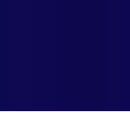
법률 정보
개인정보 처리방침
이용약관
책임 도박
쿠키 정책
더브리핑는 독립적인 카지노 비교 웹사이트입니다. 저희 사이
트에 소개된 카지노로부터 보상을 받을 수 있으며, 이는 순위
에 영향을 미칠 수 있습니다. 항상 정확하고 최신 정보를 제공
하기 위해 노력하지만, 사용자가 카지노에 직접 세부 사항을
확인하는 것을 권장합니다. 도박은 위험을 수반합니다 — 감당
할 수 있는 이상으로 베팅하지 마세요.
© 2024-2026 더브리핑. 모든 권리 보유.
18+
|
BeGambleAware.org
|
GamStop.co.uk
|
GamCare.org.uk
리뷰 작성자
Alexis Chastanet