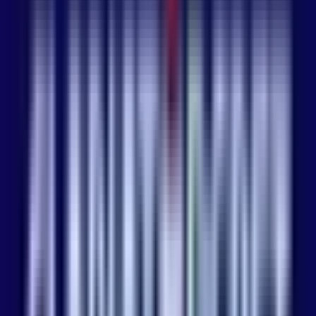
처리 시간
24-48시간
출금