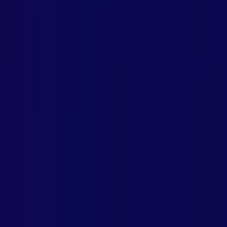
GladiatorsBet은(는) 무입금 보너스를 제공하나요?
네! GladiatorsBet은(는) 입금 없이 100 프리 스핀을(를) 제공합니다. 보너
스 코드 50FS을(를) 입력하여 받으세요.
GladiatorsBet은(는) 합법적이고 안전한가요?
네, GladiatorsBet은(는) Anjouan (ALSI-202502014-FI1) - Green
Champions Leader SRL 라이선스를 보유하고 있으며 2026년부터 운영
되고 있습니다. 모든 게임은 공정한 플레이를 보장하기 위해 인증된 난
수 발생기(RNG)를 사용합니다.
GladiatorsBet에서 암호화폐로 입금할 수 있나요?
네, GladiatorsBet은(는) Ethereum, Litecoin, USDC ERC20, USDC SOL
등을(를) 포함해 8종 이상의 암호화폐를 지원합니다. 암호화폐 입금은 일
반적으로 즉시 처리되며 수수료가 없습니다.