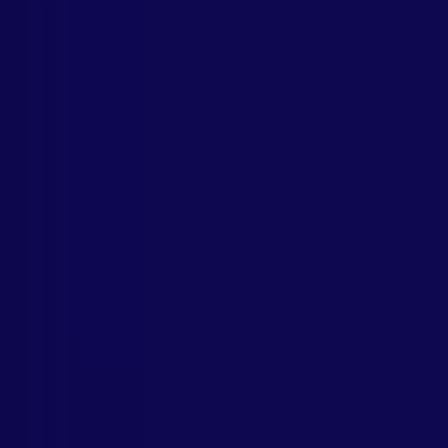
Anjouan (ALSI-202502014-FI1) - Green Champions Leader SRL