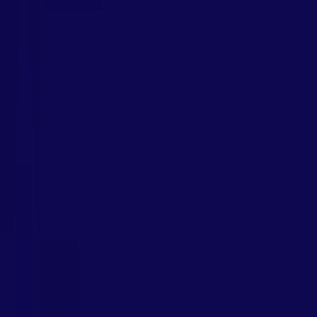
프로바이더
98
개 이상
암호화폐
8
종 이상
VIP
스포츠
최소
입금:
20 EUR
24-48시간
24
개 언어