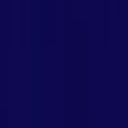
GladiatorsBet에 로열티 또는 VIP 프로그램이 있나요?
네, GladiatorsBet은(는) VIP 프로그램을 운영하고 있습니다. 주요 혜택
으로는 DETAILS NON COMMUNIQUES 등이 포함됩니다.
GladiatorsBet에서 스포츠 베팅이 가능한가요?
네, GladiatorsBet은(는) 스포츠 베팅을 제공합니다. Soccer, Basketball,
Tennis, Ice Hockey 등 34개 이상의 스포츠 종목을 다룹니다.
VIP 프로그램
✓
DETAILS NON COMMUNIQUES
보너스 받기