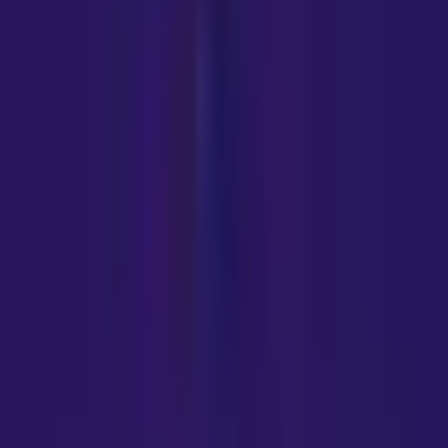
Tennis, eSoccer 등 57개 이상의 스포츠 종목을 다룹니다. 10개 이상의
종목에 대한 e스포츠 베팅도 이용 가능합니다.
Roobet은(는) KYC 인증을 요구하나요?
아니요, Roobet은(는) KYC(본인 확인) 인증을 요구하지 않습니다. 신분
증 제출 없이도 플레이와 출금이 가능하여 개인정보 보호를 중시하는 플
레이어에게 인기가 많습니다.
VIP 프로그램
✓
INSTANT RAKEBACK
✓
DAILY BONUS
✓
주간 재입금 보너스
✓
월간 보너스
보너스 받기
Roobet