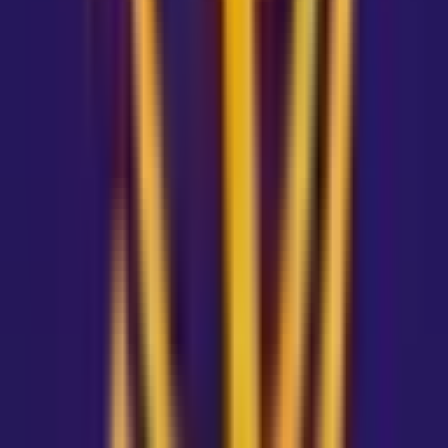
플레이어 평점
Roobet
평가하기
불러오는 중...
유사한 카지노
BC Game
★
9.0
·
7,500원
리뷰 보기
보너스 받기
Thrill Casino