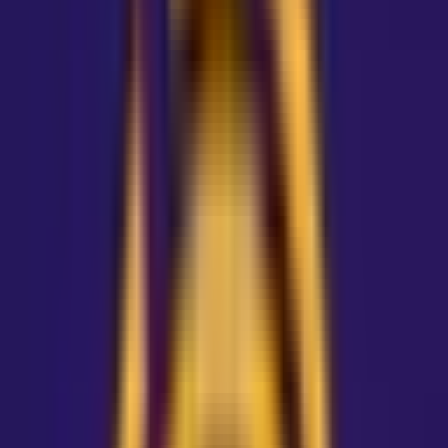
즉시 출금
스포츠 베팅 제공
단점
출금 처리에 48-72시간이 소요될 수 있음
무입금 보너스 없음
게임 및 프로바이더
게임 종류
슬롯
테이블 게임
라이브 카지노
스포츠 베팅
e스포츠
크래시 게
임
게임 프로바이더 (
83
)