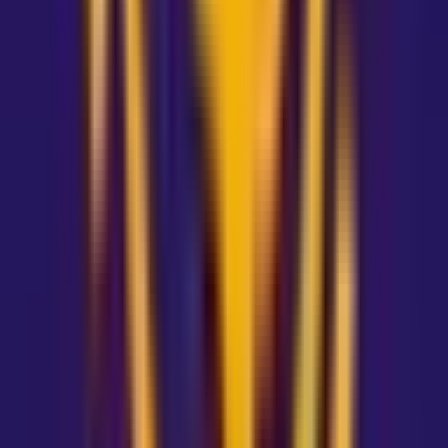
독립 리뷰 플랫폼
아직 리뷰 없음
Trustpilot에서 전체 리뷰 보기 →