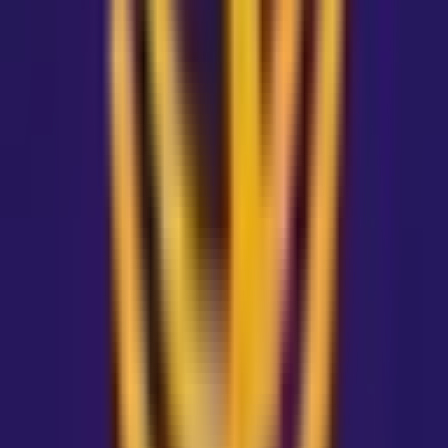
★
6.0
리뷰 보기
보너스 받기
Slotrush
★
6.0
·
350% 최대 6,000,000원 + 200 프리 스핀 4회 입금
리뷰 보기
보너스 받기
Trust Dice
★
6.0
·
500% + 100 프리 스핀 3회 입금
리뷰 보기
보너스 받기
Roobet
비교하기
VS
Roobet
vs
BC Game
VS
Roobet
vs
Thrill Casino
VS