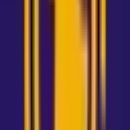
법정화폐
Card
Bank Transfer
암호화폐
BTC
USDT
USDC
ETH
SOL
SUI
BNB
XRP
LTC
DOGE
TRX
최소 출금:
10 USD
평점 및 리뷰
7.0
당사 평가
보너스 품질, 결제, 게임, 신뢰도를 종합 평가