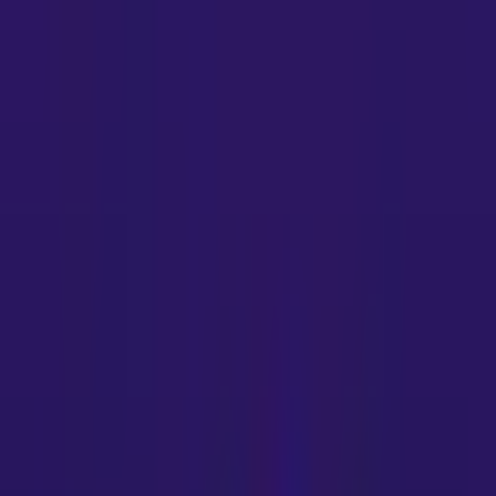
Curacao (OGL/2024/687/0427)