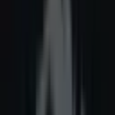
최소 입금
15,000원
이 보너스 받기
평가
보너스
장단점
게임
결제
평점
자주 묻는 질문
VIP
언어
유사
카지노
장단점
장점
라이선스 보유 및 규제 (Anjouan (ALSI-202410001-
FI1) - Jade Reef Ventures Corp.)
독점 혜택이 제공되는 VIP 프로그램
암호화폐 결제 지원
빠른 출금 (24시간 이내)
스포츠 베팅 제공