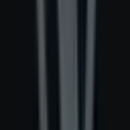
리뷰
1,380
개
Trustpilot에서 전체 리뷰 보기 →