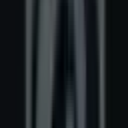
ELA Games
Betsoft
Wicked Games
프로바이더
136
개 모두 보기
접기
지원 언어 (
12
)
🇬🇧
English
🇷🇺
Russian
🇩🇪
German
🇵🇹
Portuguese
🇺🇿
Uzbek
🇬🇷
Greek
🇪🇸
Spanish
🇹🇷
Turkish
🇹🇭
Thai
🇻🇳
Vietnamese
🇮🇹
Italian
🇵🇱
Polish
결제 수단
최소 입금
15 EUR
입금
법정화폐
Visa
Mastercard
Google Pay
Apple Pay
MiFinity
Skrill
암호화폐