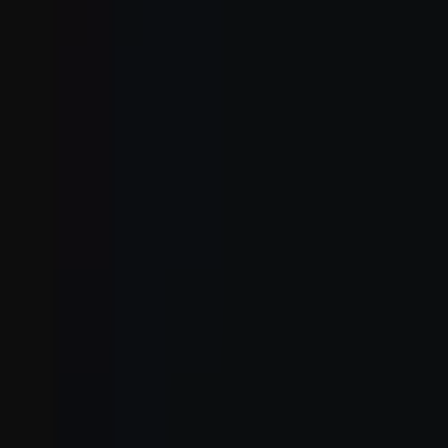
Anjouan (ALSI-202410001-FI1) - Jade Reef Ventures Corp.