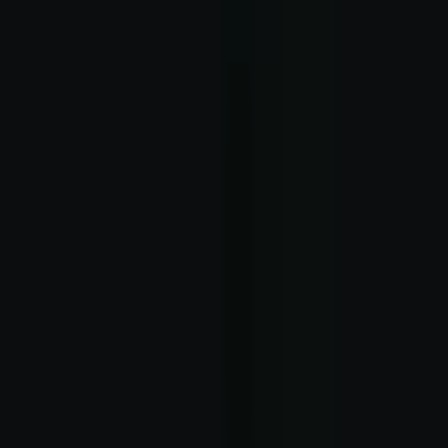
LeonBet
150% 최대 90,000,000원 + 100 프리 스핀 Gates of Olympus
1000 3회 입금
최소 입금액
15 EUR
점수
★
7.0
/10
보너스 받기
→
찾으시는 것이 있나요?
카지노, 게임 제공사, 결제 방법 등을 검색하세요
Euro
Flights