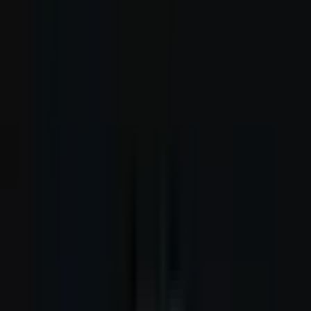
LeonBet은(는) 온라인 카지노 시장에서 경쟁력 있는 플랫폼입
니다. 139개 이상의 방대한 게임 프로바이더 라인업 등을 제공
하는 점이 돋보입니다. 신규 플레이어는 넉넉한 환영 패키지로
시작할 수 있습니다. 2007년부터 운영되며 수년간 탄탄한 신뢰
를 쌓아왔습니다. 스포츠 베팅과 라이브 카지노를 모두 갖춰
다양한 유형의 플레이어에게 원스톱 서비스를 제공합니다.
스포츠 베터, VIP 혜택을 찾는 하이롤러, 신뢰와 명성을 중시
하는 플레이어에게 최적
보너스 및 프로모션
환영 보너스
Welcome Pack Casino
150% 최대 90,000,000원 + 100 프리 스핀 Gates of Olympus
1000 3회 입금
배팅 조건