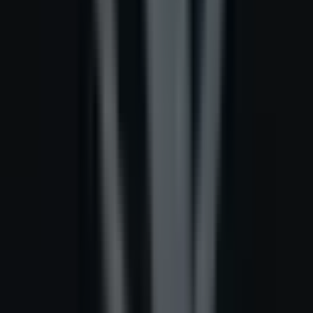
플레이어 평점
LeonBet
평가하기
불러오는 중...
유사한 카지노
1Win
★
8.0
·
600% + 500 프리 스핀 4회 입금