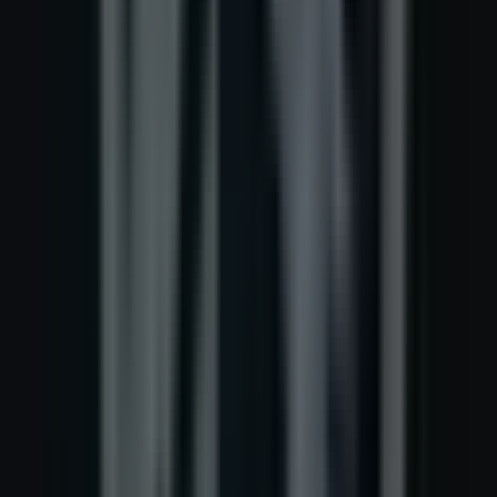
처리 시간
24-48시간
출금
법정화폐
Visa
Mastercard
Revolut
Virement bancaire
MiFinity
암호화폐
Crypto
최소 출금:
15 EUR
평점 및 리뷰
7.0