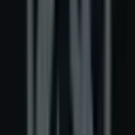
Crypto