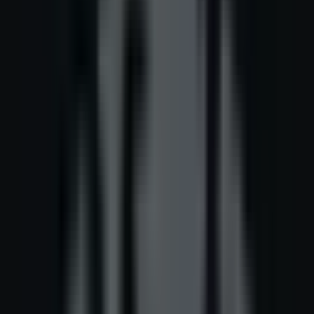
단점
출금 처리에 48-72시간이 소요될 수 있음
무입금 보너스 없음
게임 및 프로바이더
게임 종류
슬롯
테이블 게임
라이브 카지노
스포츠 베팅
e스포츠
게임 프로바이더 (
136
)
PG Soft
Pragmatic Play
3 Oaks
Play'n GO
Voltent
TaDa