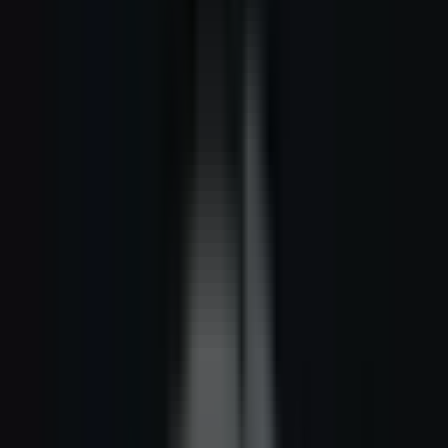
40
x
최소 입금
7,500원
입금 단계별 안내
1
.
1차: 150% 최대 30,000,000원 + 100 프리 스핀 Gates of
Olympus 1000 (프리 스핀 20x 배팅 조건, max 출금 15,000원)
2
.
2차: 150% 최대 30,000,000원
3
.
3차: 150% 최대 30,000,000원
이 보너스 받기
스포츠 환영 보너스
Welcome 스포츠 보너스
20x 22,500원 무료 베팅 (450,000원 total)
이용 방법:
첫 입금
(최소
15,000원
)
을 하면 카지노에서 같은 금
액을 매칭해 드립니다.