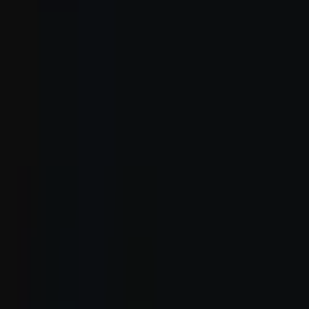
프로바이더
139
개 이상
암호화폐
1
종 이상
VIP
스포츠
2007
년 설립
최소
입금:
15 EUR
24-48시간
12
개 언어