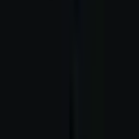
Cuivre
캐시백
5%
2
Bronze
캐시백
5%
3
Argent
캐시백
5%
4