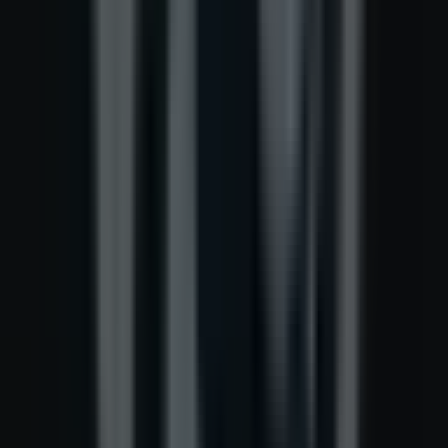
Trustpilot
독립 리뷰 플랫폼
3.0
/5