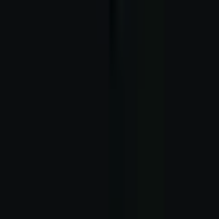
Or
캐시백
10%
5
Platine
캐시백
10%
6
Diamant
캐시백
10%
보너스 받기