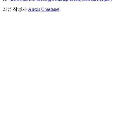
리뷰 작성자
Alexis Chastanet