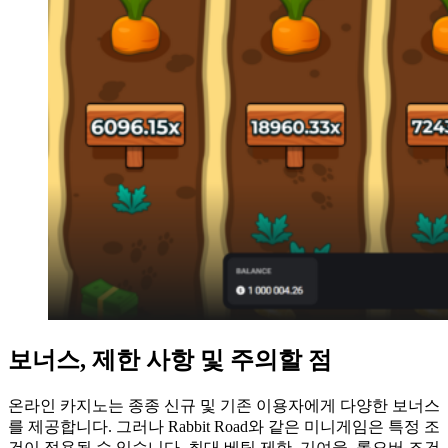
보너스, 제한 사항 및 주의할 점
온라인 카지노는 종종 신규 및 기존 이용자에게 다양한 보너스
를 제공합니다. 그러나 Rabbit Road와 같은 미니게임은 특정 조
건이 적용될 수 있습니다. 최대 베팅 제한, 기여율, 롤오버 조건