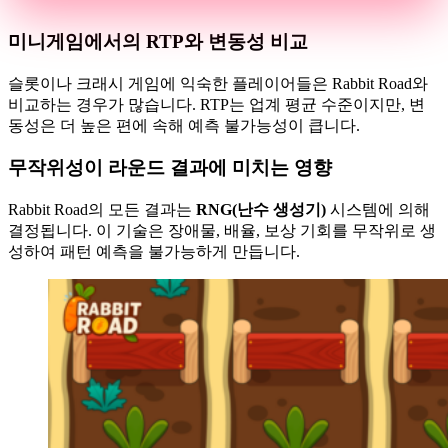
미니게임에서의 RTP와 변동성 비교
슬롯이나 크래시 게임에 익숙한 플레이어들은 Rabbit Road와
비교하는 경우가 많습니다. RTP는 업계 평균 수준이지만, 변
동성은 더 높은 편에 속해 예측 불가능성이 큽니다.
무작위성이 라운드 결과에 미치는 영향
Rabbit Road의 모든 결과는
RNG(난수 생성기)
시스템에 의해
결정됩니다. 이 기술은 장애물, 배율, 보상 기회를 무작위로 생
성하여 패턴 예측을 불가능하게 만듭니다.