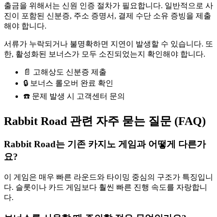
출금을 위해서는 신원 인증 절차가 필요합니다. 일반적으로 사
진이 포함된 신분증, 주소 증명서, 결제 수단 소유 증빙을 제출
해야 합니다.
서류가 누락되거나 불명확하면 지연이 발생할 수 있습니다. 또
한, 활성화된 보너스가 모두 소진되었는지 확인해야 합니다.
📄 고해상도 신분증 제출
🔒 보너스 롤오버 완료 확인
☎️ 문제 발생 시 고객센터 문의
Rabbit Road 관련 자주 묻는 질문 (FAQ)
Rabbit Road는 기존 카지노 게임과 어떻게 다른가
요?
이 게임은 매우 빠른 라운드와 타이밍 중심의 구조가 특징입니
다. 슬롯이나 카드 게임보다 훨씬 빠른 진행 속도를 자랑합니
다.