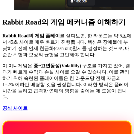
Rabbit Road의 게임 메커니즘 이해하기
Rabbit Road의 게임 플레이
를 살펴보면, 한 라운드는 약 5초에
서 45초 사이로 매우 빠르게 진행됩니다. 핵심은 장애물에 부
딪히기 전에 언제 현금화(cash out)할지를 결정하는 것으로, 매
순간 위험과 보상의 균형을 고민해야 합니다.
이 미니게임은
중~고변동성(Volatility)
구조를 가지고 있어, 결
과가 빠르게 수익과 손실 사이를 오갈 수 있습니다. 이를 관리
하기 위해 숙련된 플레이어들은 한 라운드당 전체 자금의
1~2% 이하만 베팅할 것을 권장합니다. 이러한 방식은 플레이
시간을 늘리고 급격한 연패의 영향을 줄이는 데 도움이 됩니
다.
공식 사이트