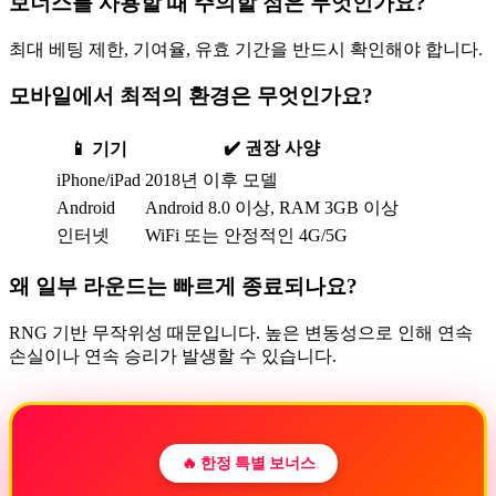
보너스를 사용할 때 주의할 점은 무엇인가요?
최대 베팅 제한, 기여율, 유효 기간을 반드시 확인해야 합니다.
모바일에서 최적의 환경은 무엇인가요?
✔️ 권장 사양
📱 기기
iPhone/iPad
2018년 이후 모델
Android
Android 8.0 이상, RAM 3GB 이상
인터넷
WiFi 또는 안정적인 4G/5G
왜 일부 라운드는 빠르게 종료되나요?
RNG 기반 무작위성 때문입니다. 높은 변동성으로 인해 연속
손실이나 연속 승리가 발생할 수 있습니다.
🔥 한정 특별 보너스