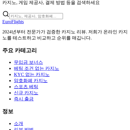
카지노, 게임 제공사, 결제 방법 등을 검색하세요
Euro
Flights
2024년부터 전문가가 검증한 카지노 리뷰. 저희가 온라인 카지
노를 테스트하고 비교하고 순위를 매깁니다.
주요 카테고리
무입금 보너스
베팅 조건 없는 카지노
KYC 없는 카지노
암호화폐 카지노
스포츠 베팅
신규 카지노
즉시 출금
정보
소개
리뷰 방법