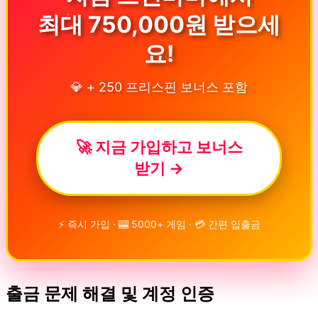
최대 750,000원 받으세
요!
💎 + 250 프리스핀 보너스 포함
🚀 지금 가입하고 보너스
받기 →
⚡ 즉시 가입 · 🎰 5000+ 게임 · 💳 간편 입출금
출금 문제 해결 및 계정 인증